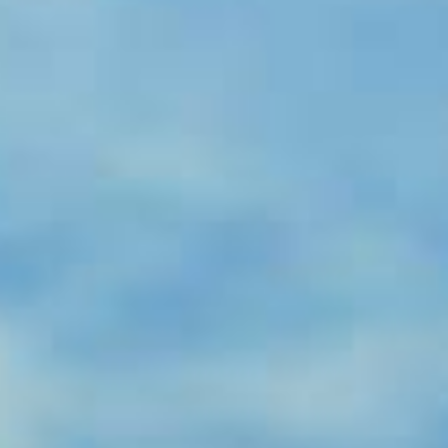
動画を見る
2022.8.9
トライアスロン雑誌『Lumina』9月
号で、湯の丸高原をモデル開催地とし
た「高地トレーニング入門」記事が掲
載されました。
詳細・購入はこちら
2022.8.5
おすすめバイクコースMAPを公開しま
した。
コースを見る
2022.7.29
9月3日に開催予定だった東御ワインフ
ェスタの延期が決定しました。
2022.7.6
第1回湯の丸ヒルクライム大会HPが公
開されました。
大会HPを見る
2022.6.30
第1回湯の丸ヒルクライム、太田麻衣
子の湯の丸高原ブリック合宿が現在募
集中です。
詳しく見る