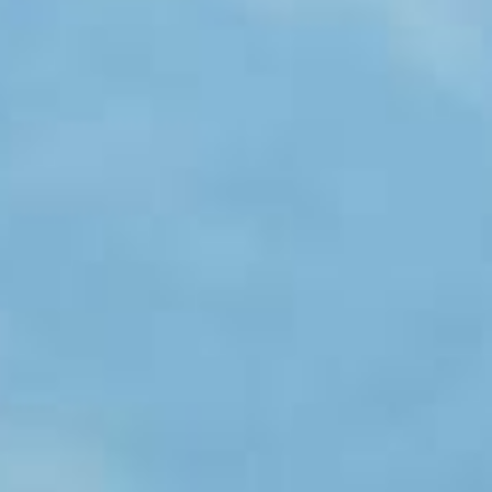
2023.4.1
「TKの坂バカ高地合宿 ４日間で獲得
標高１万ｍ」募集中です。
詳細を見る
2023.2.27
合宿プランを公開しました。
合宿プラ
ンを見る
2023.1.13
「高地トレーニング、はじめよう。」
を公開しました。
詳しくはこちら
2022.12.12
長野県東御市は東京から車で約3時
間、新幹線なら2時間弱。
アクセス紹
介はこちら
2022.10.11
9月に初開催された「湯の丸ヒルクラ
イム」のレースリポートを公開しまし
た。
詳しく見る
2022.9.13
おすすめバイクコースMAPを更新しま
した。
コースを見る
2022.8.25
元競泳日本代表・松田丈志さんの
YouTubeチャンネル「松田丈志チャ
レンジTV」で、湯の丸高原でのトレー
ニング合宿の模様が紹介されました。