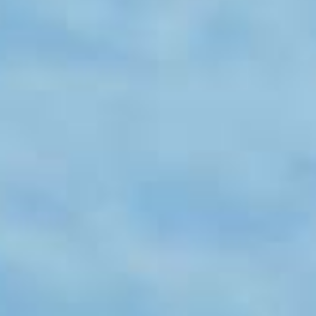
ニングインタビューと、おすすめバイ
クコースMAPを更新しました。
コースを公開しました。
インタビューを見る
コースを見る
2023.8.1
おすすめバイクコース・ランコース
MAPを更新しました。
2023年7月開催のLumina合宿で走っ
たコースをご紹介します。
コースを見
る
2023.6.30
第1回湯の丸ヒルクライムレースリポ
ートを公開しました。
レースリポートを見る
2023.5.2
おすすめバイクコースMAPを更新しま
した。
2023年5月開催の、「TKの坂バカ高
地合宿 4日間で獲得標高1万m」で走
るコースです。
コースを見る
2023.4.27
合宿プランを公開しました。
オリンピ
アン＆指導者／竹谷賢二さん合宿プラ
ンを見る